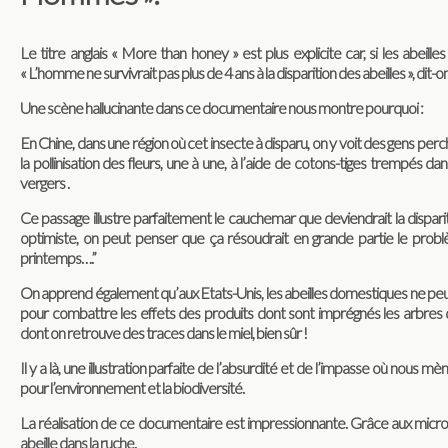
Le titre anglais « More than honey » est plus explicite car, si les abeilles
« L’homme ne survivrait pas plus de 4 ans à la disparition des abeilles », dit-on
Une scène hallucinante dans ce documentaire nous montre pourquoi :
En Chine, dans une région où cet insecte à disparu, on y voit des gens perc
la pollinisation des fleurs, une à une, à l’aide de cotons-tiges trempés da
vergers .
Ce passage illustre parfaitement le cauchemar que deviendrait la dispariti
optimiste, on peut penser que ça résoudrait en grande partie le pro
printemps….”
On apprend également qu’aux Etats-Unis, les abeilles domestiques ne peuv
pour combattre les effets des produits dont sont imprégnés les arbres qu
dont on retrouve des traces dans le miel, bien sûr !
Il y a là, une illustration parfaite de l’absurdité et de l’impasse où nous m
pour l’environnement et la biodiversité.
La réalisation de ce documentaire est impressionnante. Grâce aux micro-
abeille dans la ruche.