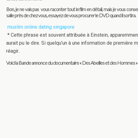
Bon, je ne vais pas vous raconter tout le film en détail, mais je vous consei
salle près de chez vous, essayez de vous procurer le DVD quand il sortira.
muslim online dating singapore
* Cette phrase est souvent attribuée à Einstein, apparemment à
aurait pu le dire. Si quelqu’un à une information de première 
réagir..
Voici la Bande annonce du documentaire « Des Abeilles et des Hommes »